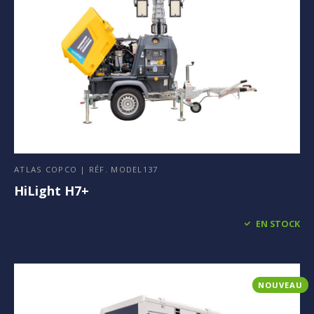
ATLAS COPCO | RÉF. MODEL137
HiLight H7+
EN STOCK
NOUVEAU