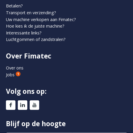
Betalen?
Transport en verzending?
De capaciteit van een generator wordt over het algemeen in
Uw machine verkopen aan Fimatec?
kVA aangegeven, deel daarvoor de kW door 0.8 om de
Hoe kies ik de juiste machine?
vereiste kVA te verkrijgen (vuistregel).
Interessante links?
Luchtgommen of zandstralen?
Over Fimatec
Over ons
Jobs
1
Volg ons op:
Blijf op de hoogte