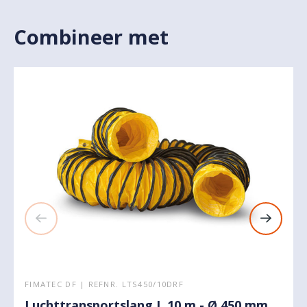
Combineer met
FIMATEC DF | REFNR. LTS450/10DRF
Luchttransportslang L 10 m - Ø 450 mm