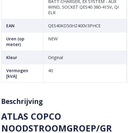
BATT.CHARGER, EX SYSTEM - AUX
WIND, SOCKET QES40 380-415V, QI
ELR
EAN
QES40KD50HZ400V3PHCE
Uren (op
NEW
meter)
Kleur
Original
Vermogen
40
[kVA]
Beschrijving
ATLAS COPCO
NOODSTROOMGROEP/GR