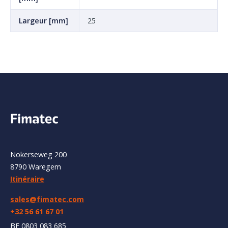
Largeur [mm]
25
Nokerseweg 200
8790 Waregem
Itinéraire
sales@fimatec.com
+32 56 61 67 01
BE 0803 083 685