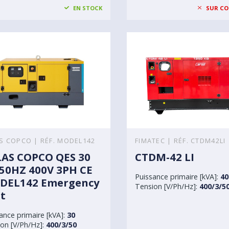
EN STOCK
SUR C
S COPCO | RÉF. MODEL142
FIMATEC | RÉF. CTDM42LI
AS COPCO QES 30
CTDM-42 LI
50HZ 400V 3PH CE
Puissance primaire [kVA]:
40
DEL142 Emergency
Tension [V/Ph/Hz]:
400/3/5
t
ance primaire [kVA]:
30
on [V/Ph/Hz]:
400/3/50