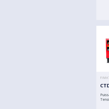
FIMA
CTD
Puiss
Tensi