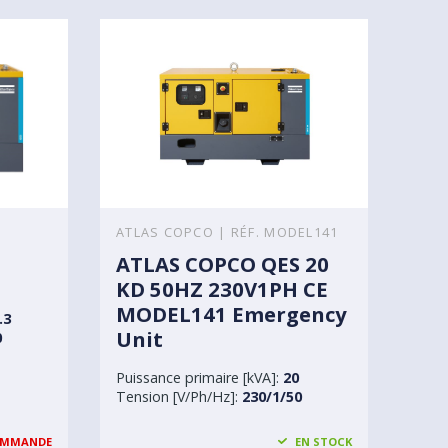
ATLAS COPCO | RÉF. MODEL141
ATLAS COPCO QES 20
KD 50HZ 230V1PH CE
MODEL141 Emergency
.3
Unit
0
Puissance primaire [kVA]:
20
Tension [V/Ph/Hz]:
230/1/50
OMMANDE
EN STOCK