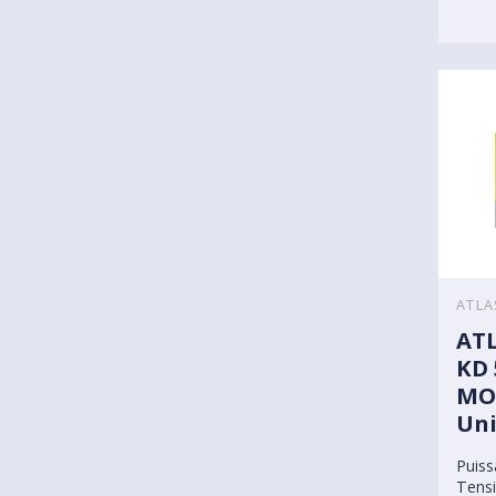
ATLA
ATL
KD 
MO
Uni
Puiss
Tensi