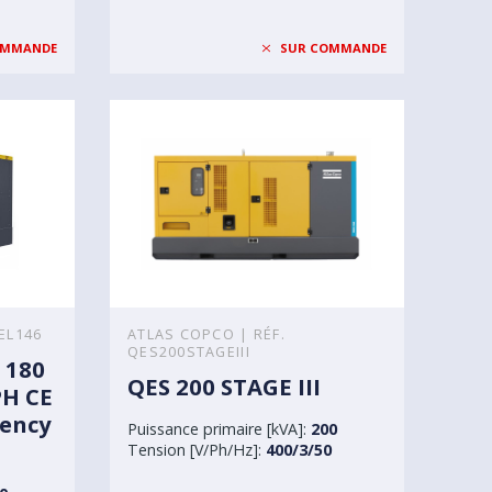
OMMANDE
SUR COMMANDE
EL146
ATLAS COPCO | RÉF.
QES200STAGEIII
 180
QES 200 STAGE III
PH CE
ency
Puissance primaire [kVA]:
200
Tension [V/Ph/Hz]:
400/3/50