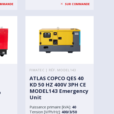
OMMANDE
SUR COMMANDE
FIMATEC | RÉF. MODEL143
ATLAS COPCO QES 40
KD 50 HZ 400V 3PH CE
MODEL143 Emergency
0
Unit
Puissance primaire [kVA]:
40
Tension [V/Ph/Hz]:
400/3/50