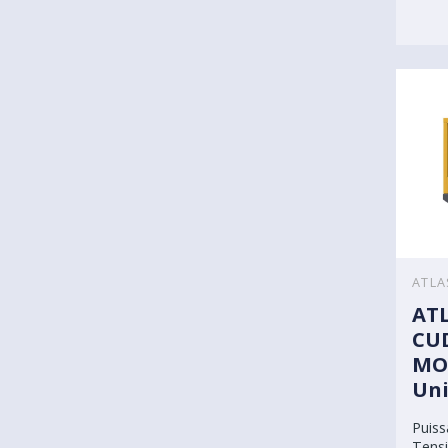
ATLA
ATL
CUD
MO
Uni
Puiss
Tensi