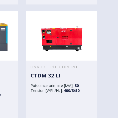
FIMATEC | RÉF. CTDM32LI
CTDM 32 LI
Puissance primaire [kVA]:
30
Tension [V/Ph/Hz]:
400/3/50
0