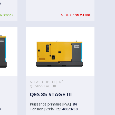
0
EN STOCK
SUR COMMANDE
ATLAS COPCO | RÉF.
QES85STAGEIII
QES 85 STAGE III
Puissance primaire [kVA]:
84
0
Tension [V/Ph/Hz]:
400/3/50