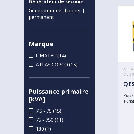
Générateur de secours
Générateur de chantier |
permanent
Marque
FIMATEC (14)
ATLAS COPCO (15)
ATLA
QES
QES
Puissance primaire
Puiss
[kVA]
Tensi
7.5 - 75 (15)
75 - 750 (11)
180 (1)