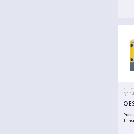
ATLA
QES4
QES
Puiss
Tensi