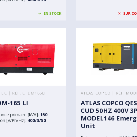
EN STOCK
SUR C
TEC | RÉF. CTDM165LI
ATLAS COPCO | RÉF. MOD
M-165 LI
ATLAS COPCO QES
CUD 50HZ 400V 3
ance primaire [kVA]:
150
MODEL146 Emerg
on [V/Ph/Hz]:
400/3/50
Unit