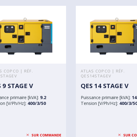
S COPCO | RÉF.
ATLAS COPCO | RÉF.
9STAGEV
QES14STAGEV
 9 STAGE V
QES 14 STAGE V
ance primaire [kVA]:
9.2
Puissance primaire [kVA]:
14
on [V/Ph/Hz]:
400/3/50
Tension [V/Ph/Hz]:
400/3/5
SUR COMMANDE
SUR C