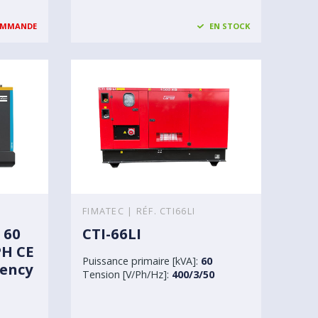
OMMANDE
EN STOCK
FIMATEC | RÉF. CTI66LI
 60
CTI-66LI
PH CE
Puissance primaire [kVA]:
60
ency
Tension [V/Ph/Hz]:
400/3/50