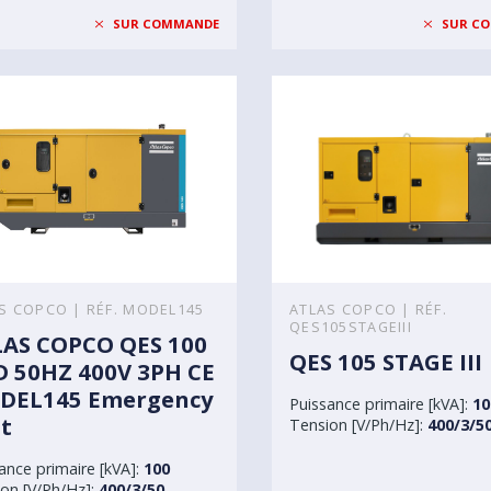
SUR COMMANDE
SUR C
S COPCO | RÉF. MODEL145
ATLAS COPCO | RÉF.
QES105STAGEIII
AS COPCO QES 100
QES 105 STAGE III
 50HZ 400V 3PH CE
DEL145 Emergency
Puissance primaire [kVA]:
10
t
Tension [V/Ph/Hz]:
400/3/5
ance primaire [kVA]:
100
on [V/Ph/Hz]:
400/3/50