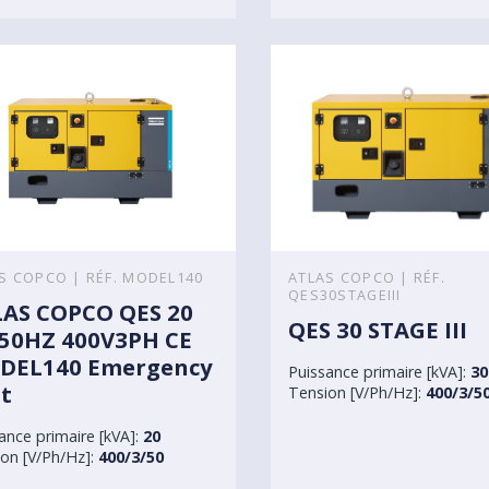
S COPCO | RÉF. MODEL140
ATLAS COPCO | RÉF.
QES30STAGEIII
AS COPCO QES 20
QES 30 STAGE III
50HZ 400V3PH CE
DEL140 Emergency
Puissance primaire [kVA]:
30
t
Tension [V/Ph/Hz]:
400/3/5
ance primaire [kVA]:
20
on [V/Ph/Hz]:
400/3/50