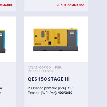
OMMANDE
SUR COMMANDE
ATLAS COPCO | RÉF.
QES150STAGEIII
QES 150 STAGE III
4
Puissance primaire [kVA]:
150
0
Tension [V/Ph/Hz]:
400/3/50