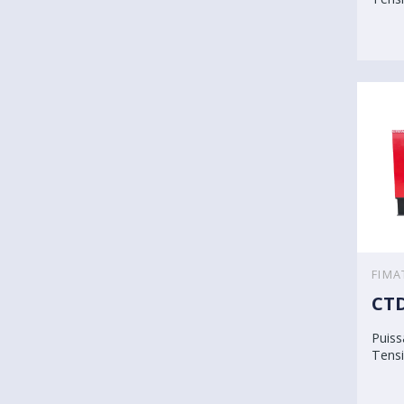
FIMA
CTD
Puiss
Tensi