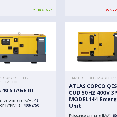
EN STOCK
SUR C
S COPCO | RÉF.
FIMATEC | RÉF. MODEL144
0STAGEIII
ATLAS COPCO QES
 40 STAGE III
CUD 50HZ 400V 3
MODEL144 Emerg
ance primaire [kVA]:
42
Unit
on [V/Ph/Hz]:
400/3/50
Puissance primaire [kVA]:
60