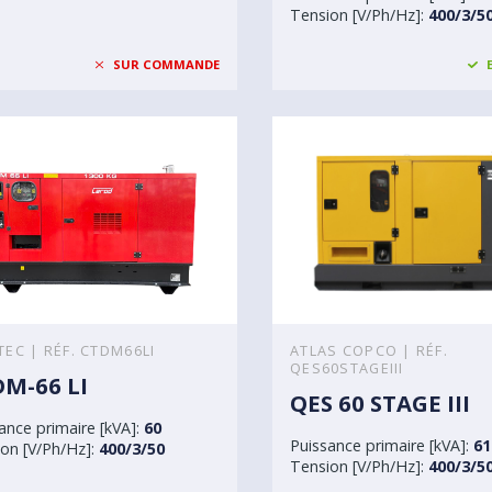
Tension [V/Ph/Hz]:
400/3/5
SUR COMMANDE
TEC | RÉF. CTDM66LI
ATLAS COPCO | RÉF.
QES60STAGEIII
M-66 LI
QES 60 STAGE III
ance primaire [kVA]:
60
Puissance primaire [kVA]:
61
on [V/Ph/Hz]:
400/3/50
Tension [V/Ph/Hz]:
400/3/5