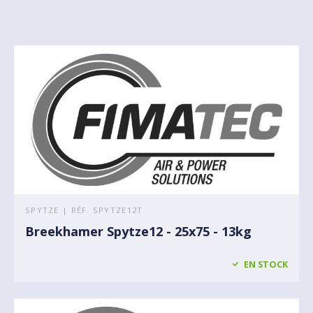
SPYTZE | RÉF. SPYTZE12T
Breekhamer Spytze12 - 25x75 - 13kg
EN STOCK