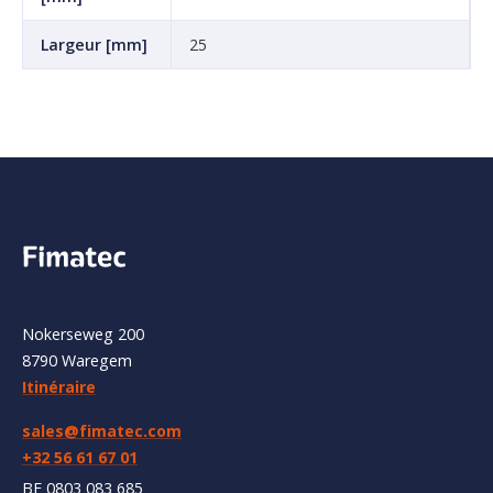
Largeur [mm]
25
Nokerseweg 200
8790 Waregem
Itinéraire
sales@fimatec.com
+32 56 61 67 01
BE 0803 083 685